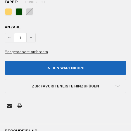
FARBE:
ERFORDERLICH
AKTUELLER
ANZAHL:
BESTAND:
MENGE VON UNDEFINED REDUZIEREN
MENGE VON UNDEFINED ERHÖHEN
Mengenrabatt anfordern
ZUR FAVORITENLISTE HINZUFÜGEN
HÄUFIG
ZUSAMMEN
BESCHREIBUNG