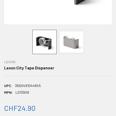
LEXON
Lexon City Tape Dispenser
UPC:
3660491044845
MPN:
LD139X9
CHF24.90