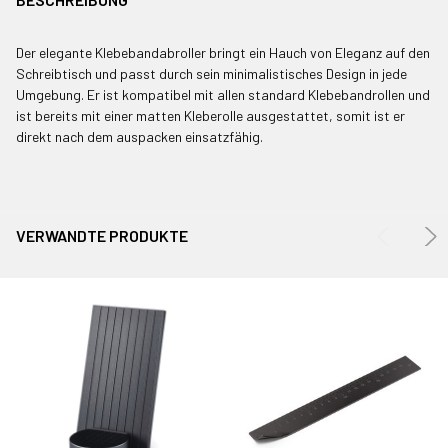
GEKAUFT
MIT:
Der elegante Klebebandabroller bringt ein Hauch von Eleganz auf den
Schreibtisch und passt durch sein minimalistisches Design in jede
Umgebung. Er ist kompatibel mit allen standard Klebebandrollen und
ALLE
ist bereits mit einer matten Kleberolle ausgestattet, somit ist er
AUSWÄHLEN
direkt nach dem auspacken einsatzfähig.
AUSGEWÄHLTE
IN WARENKORB
LEGEN
VERWANDTE PRODUKTE