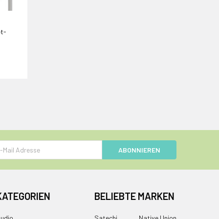
et-
e
KATEGORIEN
BELIEBTE MARKEN
udio
Satechi
Native Union