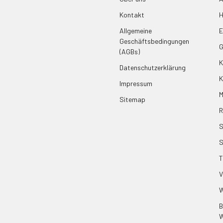
Kontakt
H
Allgemeine
E
Geschäftsbedingungen
G
(AGBs)
K
Datenschutzerklärung
K
Impressum
M
Sitemap
R
S
T
V
W
B
W