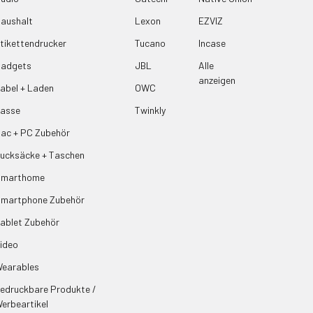
aushalt
Lexon
EZVIZ
tikettendrucker
Tucano
Incase
adgets
JBL
Alle
anzeigen
abel + Laden
OWC
asse
Twinkly
ac + PC Zubehör
ucksäcke + Taschen
Smarthome
martphone Zubehör
ablet Zubehör
ideo
earables
edruckbare Produkte /
erbeartikel