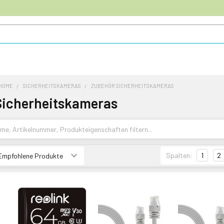
HOME
SICHERHEITSKAMERAS
ZUBEHÖR SICHERHEITSKAMERAS
Sicherheitskameras
Spalten:
1
2