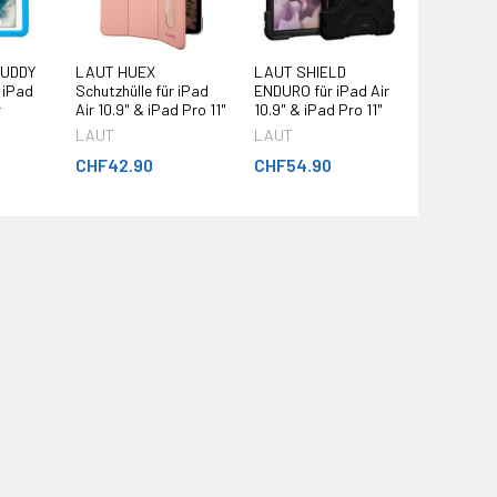
BUDDY
LAUT HUEX
LAUT SHIELD
 iPad
Schutzhülle für iPad
ENDURO für iPad Air
r
Air 10.9" & iPad Pro 11"
10.9" & iPad Pro 11"
LAUT
LAUT
CHF42.90
CHF54.90