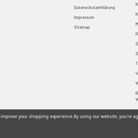
K
Datenschutzerklärung
K
Impressum
M
Sitemap
R
S
T
V
W
B
W
to improve your shopping experience.
By using our website, you're ag