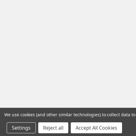
We use cookies (and other similar technologies) to collect data 
Settings
Reject all
Accept All Cookies
©
2026
ComputerWorks B2B.