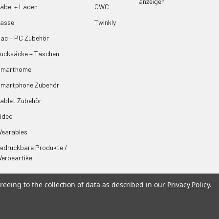
anzeigen
abel + Laden
OWC
asse
Twinkly
ac + PC Zubehör
ucksäcke + Taschen
Smarthome
martphone Zubehör
ablet Zubehör
ideo
earables
edruckbare Produkte /
erbeartikel
reeing to the collection of data as described in our
Privacy Policy
.