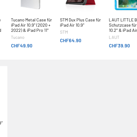
e
Tucano Metal Case für
STM Dux Plus Case für
LAUT LITTLE 
iPad Air 10.9" (2020 +
iPad Air 10.9"
Schutzcase für
d
2022) & iPad Pro 11"
10.2" & iPad Ai
STM
Tucano
LAUT
CHF64.90
CHF49.90
CHF39.90
9"