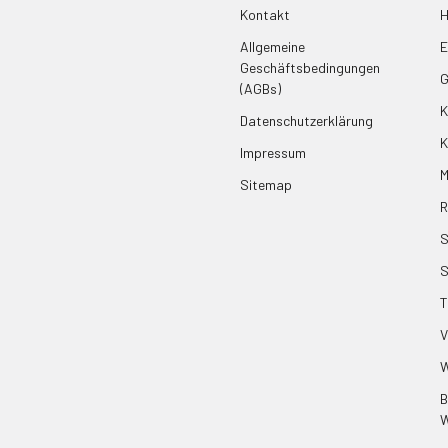
Kontakt
H
Allgemeine
E
Geschäftsbedingungen
G
(AGBs)
K
Datenschutzerklärung
K
Impressum
M
Sitemap
R
S
T
V
W
B
W