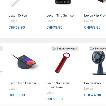
Lexon C-Pen
Lexon Mina Sunrise
Lexon Flip Pre
Lexon
Lexon
Lexon
CHF39.90
CHF79.90
CHF59.90
ft
Zur Zeit ausverkauft
Zur Zeit aus
Lexon Oslo Energy+
Lexon Nomaday
Lexon Wino
Power Bank
Lexon
Lexon
Lexon
CHF59.90
CHF44.90
CHF29.90