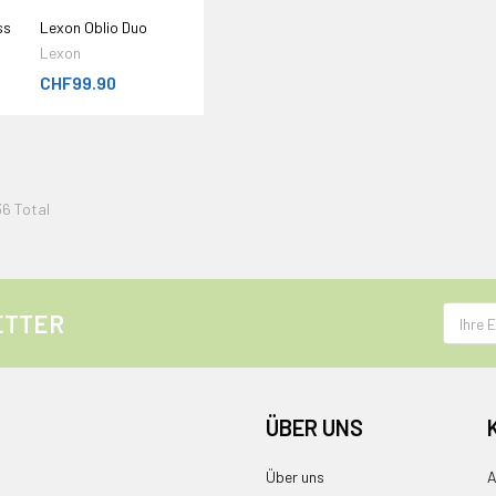
ss
Lexon Oblio Duo
Lexon
CHF99.90
36 Total
E-
ETTER
Mail
Adress
ÜBER UNS
Über uns
A