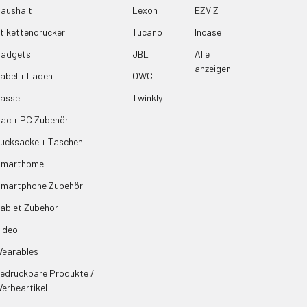
aushalt
Lexon
EZVIZ
tikettendrucker
Tucano
Incase
adgets
JBL
Alle
anzeigen
abel + Laden
OWC
asse
Twinkly
ac + PC Zubehör
ucksäcke + Taschen
Smarthome
martphone Zubehör
ablet Zubehör
ideo
earables
edruckbare Produkte /
erbeartikel