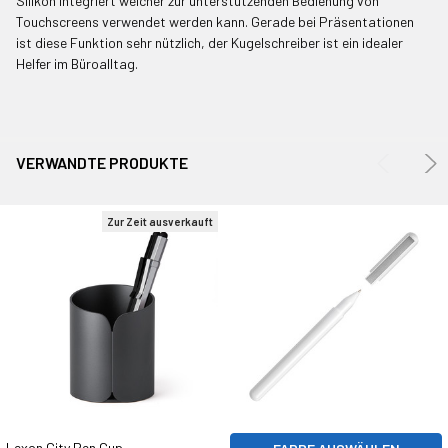
Silikon integriert welcher zur unterstützenden Bedienung von
AUSWÄHLEN
Touchscreens verwendet werden kann. Gerade bei Präsentationen
ist diese Funktion sehr nützlich, der Kugelschreiber ist ein idealer
AUSGEWÄHLTE
Helfer im Büroalltag.
IN WARENKORB
LEGEN
VERWANDTE PRODUKTE
Zur Zeit ausverkauft
Lexon City Pen Cup