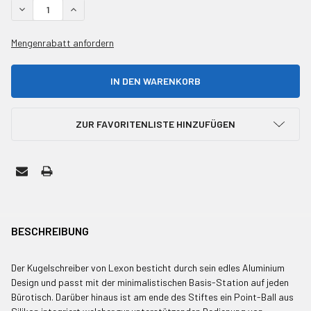
MENGE VON UNDEFINED REDUZIEREN
MENGE VON UNDEFINED ERHÖHEN
Mengenrabatt anfordern
ZUR FAVORITENLISTE HINZUFÜGEN
HÄUFIG
ZUSAMMEN
BESCHREIBUNG
GEKAUFT
MIT:
Der Kugelschreiber von Lexon besticht durch sein edles Aluminium
Design und passt mit der minimalistischen Basis-Station auf jeden
Bürotisch. Darüber hinaus ist am ende des Stiftes ein Point-Ball aus
ALLE