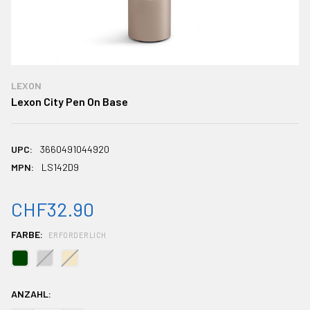
LEXON
Lexon City Pen On Base
UPC:
3660491044920
MPN:
LS142D9
CHF32.90
FARBE:
ERFORDERLICH
AKTUELLER
ANZAHL:
BESTAND: