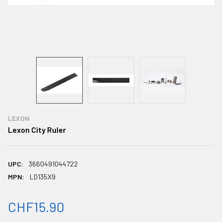
LEXON
Lexon City Ruler
UPC:
3660491044722
MPN:
LD135X9
CHF15.90