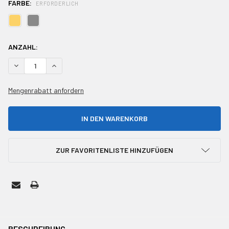
FARBE:
ERFORDERLICH
AKTUELLER
ANZAHL:
BESTAND:
MENGE VON UNDEFINED REDUZIEREN
MENGE VON UNDEFINED ERHÖHEN
Mengenrabatt anfordern
ZUR FAVORITENLISTE HINZUFÜGEN
HÄUFIG
ZUSAMMEN
BESCHREIBUNG