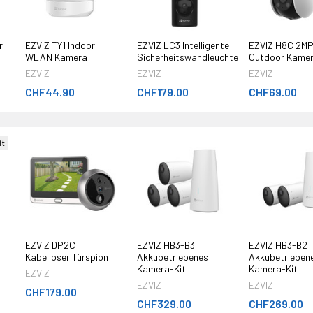
r
EZVIZ TY1 Indoor
EZVIZ LC3 Intelligente
EZVIZ H8C 2M
WLAN Kamera
Sicherheitswandleuchte
Outdoor Kame
EZVIZ
EZVIZ
EZVIZ
CHF44.90
CHF179.00
CHF69.00
ft
EZVIZ DP2C
EZVIZ HB3-B3
EZVIZ HB3-B2
Kabelloser Türspion
Akkubetriebenes
Akkubetrieben
Kamera-Kit
Kamera-Kit
EZVIZ
EZVIZ
EZVIZ
CHF179.00
CHF329.00
CHF269.00