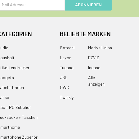
e
KATEGORIEN
BELIEBTE MARKEN
udio
Satechi
Native Union
aushalt
Lexon
EZVIZ
tikettendrucker
Tucano
Incase
adgets
JBL
Alle
anzeigen
abel + Laden
OWC
asse
Twinkly
ac + PC Zubehör
ucksäcke + Taschen
Smarthome
martphone Zubehör