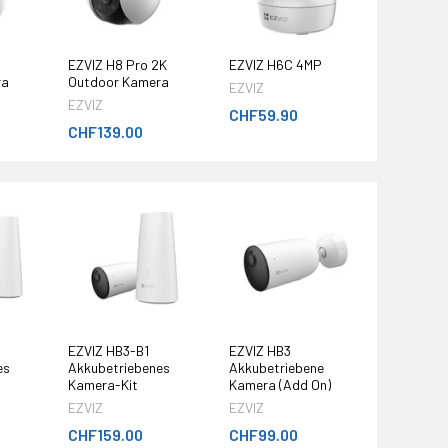
P
EZVIZ H8 Pro 2K
EZVIZ H6C 4MP
ra
Outdoor Kamera
EZVIZ
EZVIZ
CHF59.90
CHF139.00
EZVIZ HB3-B1
EZVIZ HB3
es
Akkubetriebenes
Akkubetriebene
Kamera-Kit
Kamera (Add On)
EZVIZ
EZVIZ
CHF159.00
CHF99.00