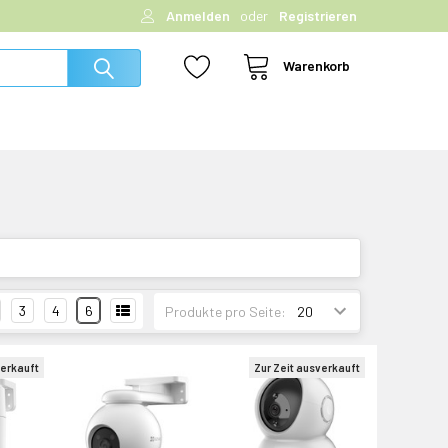
Anmelden
oder
Registrieren
Warenkorb
3
4
6
Produkte pro Seite:
verkauft
Zur Zeit ausverkauft