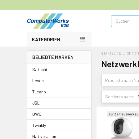
Suchen
KATEGORIEN
STARTSEITE
SMART
BELIEBTE MARKEN
Netzwerk
Satechi
Lexon
Tucano
Sortieren nach:
JBL
OWC
Zur Zeit ausverkau
Twinkly
Native Union