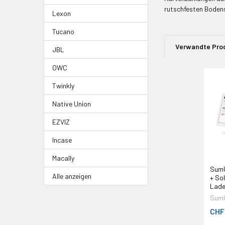
rutschfesten Bodens
Lexon
Tucano
Verwandte Pro
JBL
OWC
Twinkly
Native Union
EZVIZ
Incase
Macally
SumU
Alle anzeigen
+ So
Lade
Sum
CHF