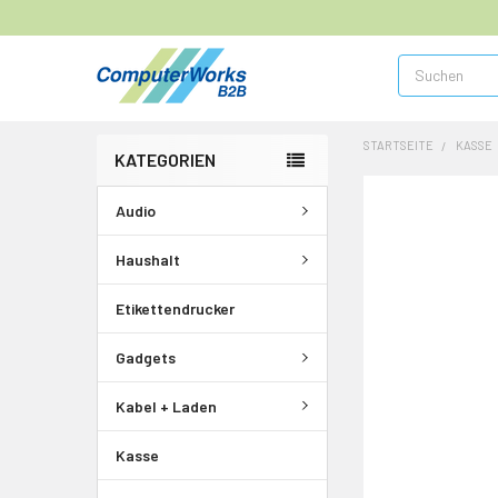
Suchen
STARTSEITE
KASSE
KATEGORIEN
HÄUFIG
Audio
ZUSAMMEN
GEKAUFT
Haushalt
MIT:
Etikettendrucker
ALLE
AUSWÄHLEN
Gadgets
AUSGEWÄHLTE
IN WARENKORB
Kabel + Laden
LEGEN
Kasse