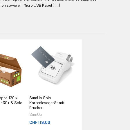
ion sowie ein Micro USB Kabel (1m).
pta 120 x
SumUp Solo
ür 3G+ & Solo
Kartenlesegerät mit
Drucker
SumUp
CHF119.00