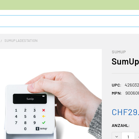
SUMUP LADESTATION
SUMUP
SumUp 
UPC:
426032
MPN:
90060
CHF29
AKTUELLER
ANZAHL:
BESTAND:
MENGE VON