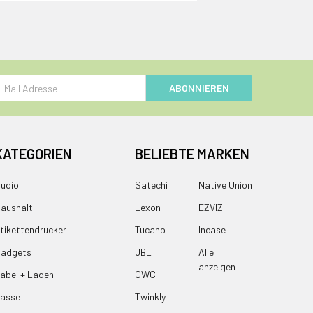
e
KATEGORIEN
BELIEBTE MARKEN
udio
Satechi
Native Union
aushalt
Lexon
EZVIZ
tikettendrucker
Tucano
Incase
adgets
JBL
Alle
anzeigen
abel + Laden
OWC
asse
Twinkly