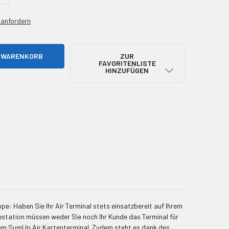
anfordern
ZUR
FAVORITENLISTE
HINZUFÜGEN
appe: Haben Sie Ihr Air Terminal stets einsatzbereit auf Ihrem
destation müssen weder Sie noch Ihr Kunde das Terminal für
hrem SumUp Air Kartenterminal. Zudem steht es dank des