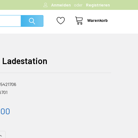
Anmelden
oder
Registrieren
Warenkorb
Ladestation
5421706
6701
.00
 UNDEFINED REDUZIEREN
MENGE VON UNDEFINED ERHÖHEN