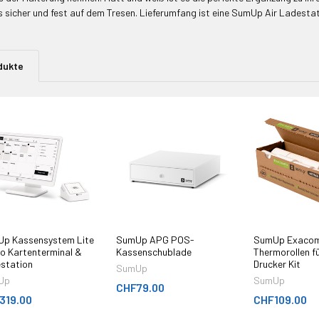
 sicher und fest auf dem Tresen. Lieferumfang ist eine SumUp Air Ladestat
dukte
p Kassensystem Lite
SumUp APG POS-
SumUp Exacom
lo Kartenterminal &
Kassenschublade
Thermorollen f
station
Drucker Kit
SumUp
Up
SumUp
CHF79.00
319.00
CHF109.00