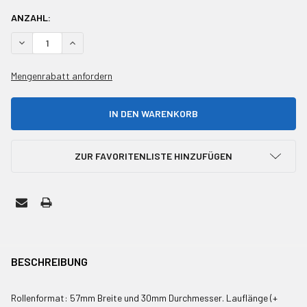
AKTUELLER
ANZAHL:
BESTAND:
MENGE VON UNDEFINED REDUZIEREN
MENGE VON UNDEFINED ERHÖHEN
Mengenrabatt anfordern
ZUR FAVORITENLISTE HINZUFÜGEN
HÄUFIG
ZUSAMMEN
BESCHREIBUNG
GEKAUFT
MIT:
Rollenformat: 57mm Breite und 30mm Durchmesser. Lauflänge (+