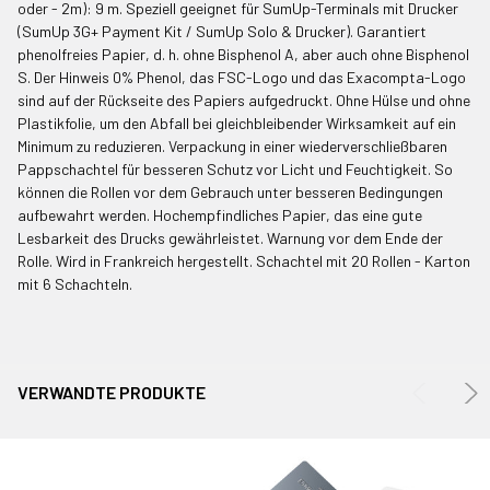
oder - 2m): 9 m. Speziell geeignet für SumUp-Terminals mit Drucker
(SumUp 3G+ Payment Kit / SumUp Solo & Drucker). Garantiert
ALLE
phenolfreies Papier, d. h. ohne Bisphenol A, aber auch ohne Bisphenol
AUSWÄHLEN
S. Der Hinweis 0% Phenol, das FSC-Logo und das Exacompta-Logo
sind auf der Rückseite des Papiers aufgedruckt. Ohne Hülse und ohne
AUSGEWÄHLTE
Plastikfolie, um den Abfall bei gleichbleibender Wirksamkeit auf ein
IN WARENKORB
LEGEN
Minimum zu reduzieren. Verpackung in einer wiederverschließbaren
Pappschachtel für besseren Schutz vor Licht und Feuchtigkeit. So
können die Rollen vor dem Gebrauch unter besseren Bedingungen
aufbewahrt werden. Hochempfindliches Papier, das eine gute
Lesbarkeit des Drucks gewährleistet. Warnung vor dem Ende der
Rolle. Wird in Frankreich hergestellt. Schachtel mit 20 Rollen - Karton
mit 6 Schachteln.
VERWANDTE PRODUKTE