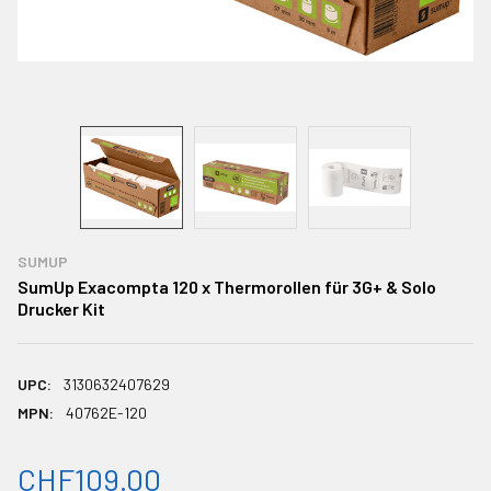
SUMUP
SumUp Exacompta 120 x Thermorollen für 3G+ & Solo
Drucker Kit
UPC:
3130632407629
MPN:
40762E-120
CHF109.00