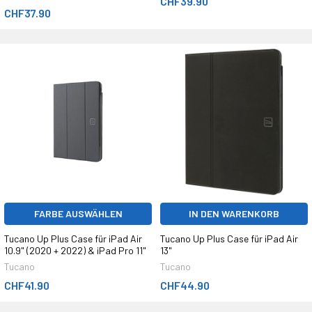
CHF39.90
CHF37.90
FARBE AUSWÄHLEN
IN DEN WARENKORB
Tucano Up Plus Case für iPad Air
Tucano Up Plus Case für iPad Air
10.9" (2020 + 2022) & iPad Pro 11"
13"
Tucano
Tucano
CHF41.90
CHF44.90