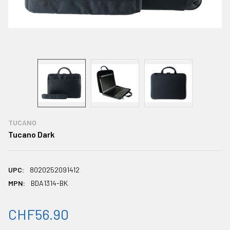
TUCANO
Tucano Dark
UPC:
8020252091412
MPN:
BDA1314-BK
CHF56.90