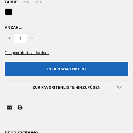
FARBE:
ERFORDERLICH
AKTUELLER
ANZAHL:
BESTAND:
MENGE VON UNDEFINED REDUZIEREN
MENGE VON UNDEFINED ERHÖHEN
Mengenrabatt anfordern
ZUR FAVORITENLISTE HINZUFÜGEN
HÄUFIG
ZUSAMMEN
BESCHREIBUNG