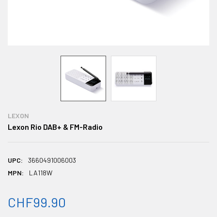
LEXON
Lexon Rio DAB+ & FM-Radio
UPC:
3660491006003
MPN:
LA118W
CHF99.90