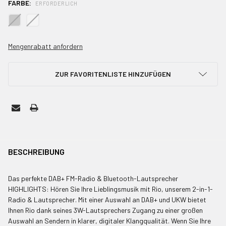
FARBE:
ERFORDERLICH
AKTUELLER
Mengenrabatt anfordern
BESTAND:
ZUR FAVORITENLISTE HINZUFÜGEN
HÄUFIG
ZUSAMMEN
BESCHREIBUNG
GEKAUFT
MIT:
Das perfekte DAB+ FM-Radio & Bluetooth-Lautsprecher
HIGHLIGHTS: Hören Sie Ihre Lieblingsmusik mit Rio, unserem 2-in-1-
Radio & Lautsprecher. Mit einer Auswahl an DAB+ und UKW bietet
ALLE
Ihnen Rio dank seines 3W-Lautsprechers Zugang zu einer großen
AUSWÄHLEN
Auswahl an Sendern in klarer, digitaler Klangqualität. Wenn Sie Ihre