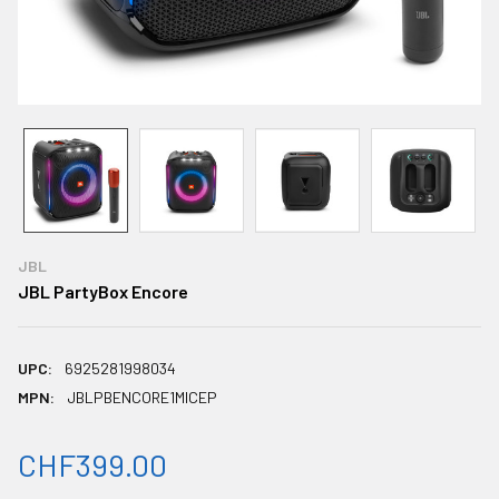
JBL
JBL PartyBox Encore
UPC:
6925281998034
MPN:
JBLPBENCORE1MICEP
CHF399.00