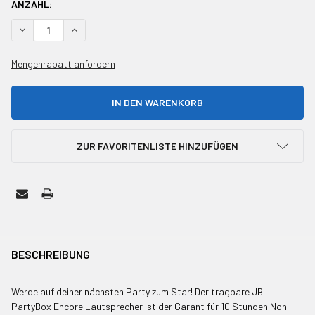
AKTUELLER
ANZAHL:
BESTAND:
MENGE VON UNDEFINED REDUZIEREN
MENGE VON UNDEFINED ERHÖHEN
Mengenrabatt anfordern
ZUR FAVORITENLISTE HINZUFÜGEN
HÄUFIG
ZUSAMMEN
BESCHREIBUNG
GEKAUFT
MIT:
Werde auf deiner nächsten Party zum Star! Der tragbare JBL
PartyBox Encore Lautsprecher ist der Garant für 10 Stunden Non-