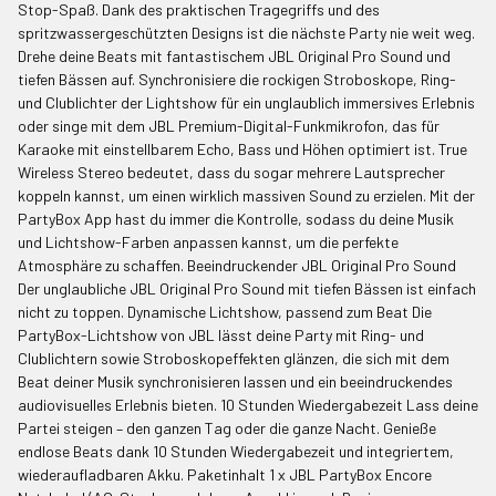
Stop-Spaß. Dank des praktischen Tragegriffs und des
ALLE
spritzwassergeschützten Designs ist die nächste Party nie weit weg.
AUSWÄHLEN
Drehe deine Beats mit fantastischem JBL Original Pro Sound und
tiefen Bässen auf. Synchronisiere die rockigen Stroboskope, Ring-
AUSGEWÄHLTE
und Clublichter der Lightshow für ein unglaublich immersives Erlebnis
IN WARENKORB
LEGEN
oder singe mit dem JBL Premium-Digital-Funkmikrofon, das für
Karaoke mit einstellbarem Echo, Bass und Höhen optimiert ist. True
Wireless Stereo bedeutet, dass du sogar mehrere Lautsprecher
koppeln kannst, um einen wirklich massiven Sound zu erzielen. Mit der
PartyBox App hast du immer die Kontrolle, sodass du deine Musik
und Lichtshow-Farben anpassen kannst, um die perfekte
Atmosphäre zu schaffen. Beeindruckender JBL Original Pro Sound
Der unglaubliche JBL Original Pro Sound mit tiefen Bässen ist einfach
nicht zu toppen. Dynamische Lichtshow, passend zum Beat Die
PartyBox-Lichtshow von JBL lässt deine Party mit Ring- und
Clublichtern sowie Stroboskopeffekten glänzen, die sich mit dem
Beat deiner Musik synchronisieren lassen und ein beeindruckendes
audiovisuelles Erlebnis bieten. 10 Stunden Wiedergabezeit Lass deine
Partei steigen – den ganzen Tag oder die ganze Nacht. Genieße
endlose Beats dank 10 Stunden Wiedergabezeit und integriertem,
wiederaufladbaren Akku. Paketinhalt 1 x JBL PartyBox Encore